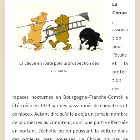
La
Choue
,
associa
tion
pour
l’étude
et la
La Choue en route pour la prospection des
nichoirs.
protec
tion
des
rapaces nocturnes en Bourgogne-Franche-Comté a
été créée en 1979 par des passionnés de chouettes et
de hiboux. Autant dire qu’elle a déjà un certain nombre
de kilomètres au compteur, dont une partie effectuée
en portant l’échelle ou en poussant la voiture dans
des ornières bien boueuses. La Choue n’a pas de