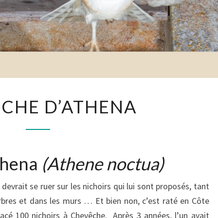
CHEVÊCHE
CHE D’ATHENA
D’ATHENA
thena
(Athene noctua)
 devrait se ruer sur les nichoirs qui lui sont proposés, tant
arbres et dans les murs … Et bien non, c’est raté en Côte
lacé 100 nichoirs à Chevêche. Après 3 années, l’un avait