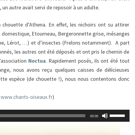
un autre avait servi de reposoir à un adulte.
 chouette d’Athena. En effet, les nichoirs ont su attirer
u domestique, Etourneau, Bergeronnette grise, mésanges
e, Lérot, …) et d’insectes (Frelons notamment). A part
nnés, les autres ont été déposés et ont pris le chemin de
l’association
Noctua
. Rapidement posés, ils ont été tout
nge, nous avons reçu quelques caisses de délicieuses
cette espèce (de chouette !), nous nous contentons donc
t
www.chants-oiseaux.fr
)
Utilisez
00:00
les
flèches