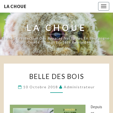
LA CHOUE
Togg
navig
LA CHOUE
Etude Et Protection Des Rapaces Nocturnes En Bourgogne-
Franche-Comté (photos En-Tête Reynald Hézard)
BELLE
BELLE DES BOIS
DES
BOIS
10 Octobre 2018
Administrateur
Depuis