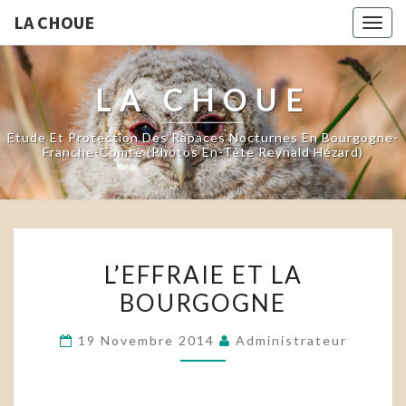
LA CHOUE
Togg
navig
LA CHOUE
Etude Et Protection Des Rapaces Nocturnes En Bourgogne-
Franche-Comté (photos En-Tête Reynald Hézard)
L’EFFRAIE
L’EFFRAIE ET LA
ET
BOURGOGNE
LA
BOURGOGNE
19 Novembre 2014
Administrateur