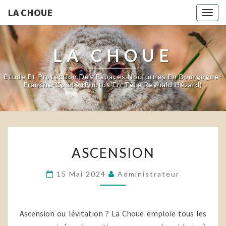
LA CHOUE
Togg
navig
LA CHOUE
Etude Et Protection Des Rapaces Nocturnes En Bourgogne-
Franche-Comté (photos En-Tête Reynald Hézard)
ASCENSION
ASCENSION
15 Mai 2024
Administrateur
Ascension ou lévitation ? La Choue emploie tous les