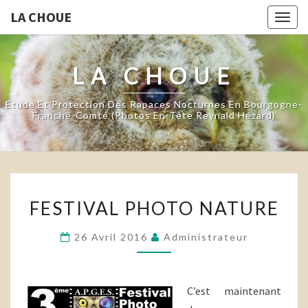
LA CHOUE
Togg
navig
LA CHOUE
Etude Et Protection Des Rapaces Nocturnes En Bourgogne-
Franche-Comté (photos En-Tête Reynald Hézard)
FESTIVAL
FESTIVAL PHOTO NATURE
PHOTO
NATURE
26 Avril 2016
Administrateur
C’est maintenant