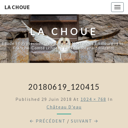
LA CHOUE
Togg
navig
LA CHOUE
Etude Et Protection Des Rapaces Nocturnes En Bourgogne-
Franche-Comté (photos En-Tête Reynald Hézard)
20180619_120415
Published
29 Juin 2018
At
1024 × 768
In
Château D’eau
← PRÉCÉDENT
/
SUIVANT →